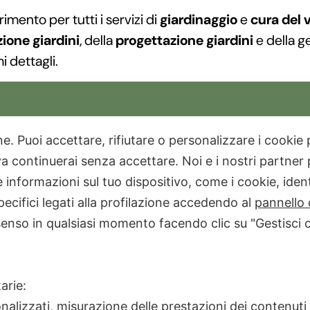
ferimento per tutti i servizi di
giardinaggio
e
cura del 
one giardini
, della
progettazione giardini
e della g
i dettagli.
aesaggistica
, sono pronti ad affiancarvi in ogni fase 
e
taglio erba
alla progettazione e installazione di
imp
ne piante
,
semina prato
,
abbattimento alberi
, fino a
one. Puoi accettare, rifiutare o personalizzare i cooki
 continuerai senza accettare. Noi e i nostri partner p
azio:
giardini privati
,
giardini condominiali
,
giardini 
informazioni sul tuo dispositivo, come i cookie, identi
ultato impeccabile e duraturo.
pecifici legati alla profilazione accedendo al
pannello 
odotti e materiali
, tra cui
prato sintetico
,
piante or
senso in qualsiasi momento facendo clic su "Gestisci 
 per trasformare ogni angolo verde in uno spazio uni
con
Impronta Verde
, ogni giardino trova la sua vera f
arie:
onalizzati, misurazione delle prestazioni dei contenuti