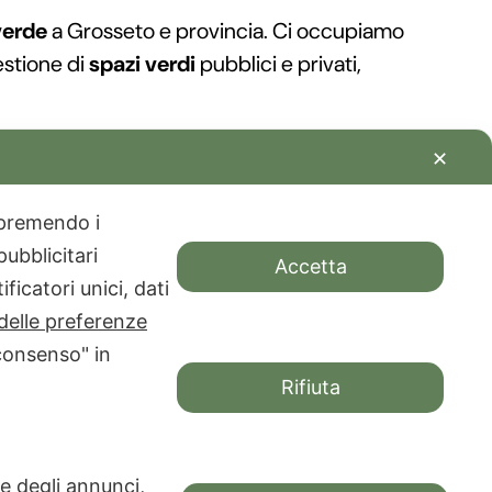
verde
a Grosseto e provincia. Ci occupiamo
estione di
spazi verdi
pubblici e privati,
del lavoro: dalla
realizzazione di aiuole
alla
✕
ianti di irrigazione
. Interveniamo anche
lla
cura di piante e fiori
in ogni stagione.
e premendo i
ubblicitari
aziendali
,
terrazzi verdi
,
orti urbani
e
Accetta
ficatori unici, dati
delle preferenze
namentali
,
fiori da giardino
,
terriccio e
consenso" in
co e armonioso.
Rifiuta
orma.
 e degli annunci,