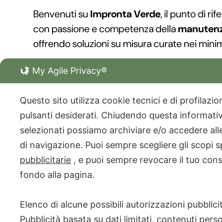
Benvenuti su
Impronta Verde
, il punto di ri
con passione e competenza della
manutenzi
offrendo soluzioni su misura curate nei minim
I nostri
giardinieri professionisti
, esperti in
p
My Agile Privacy®
posa del prato pronto
, dalla
potatura alberi
con
trattamenti fitosanitari
,
disinfestazio
Questo sito utilizza cookie tecnici e di profilazi
pulsanti desiderati. Chiudendo questa informativa
Gestiamo con professionalità ogni tipo di sp
selezionati possiamo archiviare e/o accedere alle 
giardini verticali
, garantendo sempre un ris
di navigazione. Puoi sempre scegliere gli scopi s
Nel nostro lavoro utilizziamo solo i migliori
pr
pubblicitarie
, e puoi sempre revocare il tuo con
concimi
,
arredo da giardino
,
vasi e fioriere
,
fondo alla pagina.
Scopri tutti i nostri
servizi di giardinaggio
: 
Elenco di alcune possibili autorizzazioni pubblicit
Pubblicità basata su dati limitati, contenuti pers